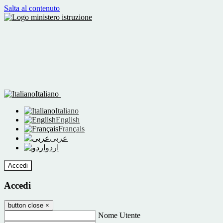
Salta al contenuto
Italiano
Italiano
English
Français
عربى
اردو
Accedi
Accedi
button close
×
Nome Utente