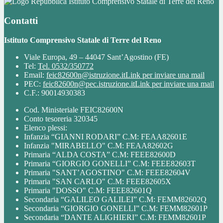
Istituto Comprensivo Statale di Terre del Reno
Contatti
Istituto Comprensivo Statale di Terre del Reno
Viale Europa, 49 – 44047 Sant’Agostino (FE)
Tel:
Tel. 0532/350772
Email:
feic82600n@istruzione.it
Link per inviare una mail
PEC:
feic82600n@pec.istruzione.it
Link per inviare una mail
C.F.: 90014930383
Cod. Ministeriale FEIC82600N
Conto tesoreria 320345
Elenco plessi:
Infanzia “GIANNI RODARI” C.M: FEAA82601E
Infanzia "MIRABELLO" C.M: FEAA82602G
Primaria “ALDA COSTA” C.M: FEEE82600D
Primaria “GIORGIO GONELLI” C.M: FEEE82603T
Primaria "SANT’AGOSTINO" C.M: FEEE82604V
Primaria "SAN CARLO" C.M: FEEE82605X
Primaria "DOSSO" C.M: FEEE82601Q
Secondaria “GALILEO GALILEI” C.M: FEMM82602Q
Secondaria “GIORGIO GONELLI” C.M: FEMM82601P
Secondaria “DANTE ALIGHIERI” C.M: FEMM82601P