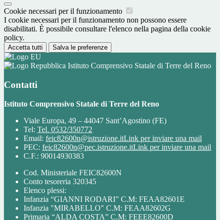
Cookie necessari per il funzionamento
I cookie necessari per il funzionamento non possono essere
disabilitati. È possibile consultare l'elenco nella pagina della cookie
policy.
Accetta tutti
Salva le preferenze
Istituto Comprensivo Statale di Terre del Reno
Contatti
Istituto Comprensivo Statale di Terre del Reno
Viale Europa, 49 – 44047 Sant’Agostino (FE)
Tel:
Tel. 0532/350772
Email:
feic82600n@istruzione.it
Link per inviare una mail
PEC:
feic82600n@pec.istruzione.it
Link per inviare una mail
C.F.: 90014930383
Cod. Ministeriale FEIC82600N
Conto tesoreria 320345
Elenco plessi:
Infanzia “GIANNI RODARI” C.M: FEAA82601E
Infanzia "MIRABELLO" C.M: FEAA82602G
Primaria “ALDA COSTA” C.M: FEEE82600D