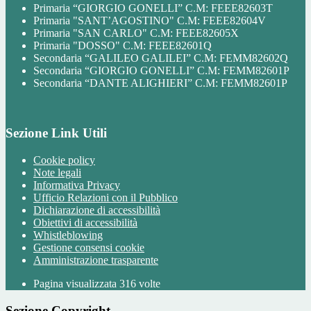
Primaria “GIORGIO GONELLI” C.M: FEEE82603T
Primaria "SANT’AGOSTINO" C.M: FEEE82604V
Primaria "SAN CARLO" C.M: FEEE82605X
Primaria "DOSSO" C.M: FEEE82601Q
Secondaria “GALILEO GALILEI” C.M: FEMM82602Q
Secondaria “GIORGIO GONELLI” C.M: FEMM82601P
Secondaria “DANTE ALIGHIERI” C.M: FEMM82601P
Sezione Link Utili
Cookie policy
Note legali
Informativa Privacy
Ufficio Relazioni con il Pubblico
Dichiarazione di accessibilità
Obiettivi di accessibilità
Whistleblowing
Gestione consensi cookie
Amministrazione trasparente
Pagina visualizzata
316
volte
Sezione Copyright