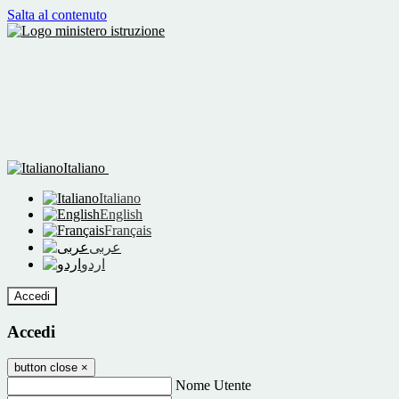
Salta al contenuto
Italiano
Italiano
English
Français
عربى
اردو
Accedi
Accedi
button close
×
Nome Utente