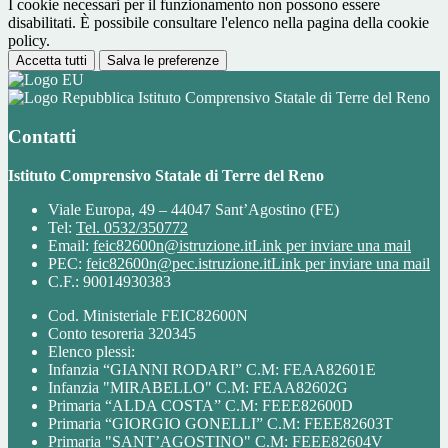
I cookie necessari per il funzionamento non possono essere
disabilitati. È possibile consultare l'elenco nella pagina della cookie
policy.
Accetta tutti
Salva le preferenze
Istituto Comprensivo Statale di Terre del Reno
Contatti
Istituto Comprensivo Statale di Terre del Reno
Viale Europa, 49 – 44047 Sant’Agostino (FE)
Tel:
Tel. 0532/350772
Email:
feic82600n@istruzione.it
Link per inviare una mail
PEC:
feic82600n@pec.istruzione.it
Link per inviare una mail
C.F.: 90014930383
Cod. Ministeriale FEIC82600N
Conto tesoreria 320345
Elenco plessi:
Infanzia “GIANNI RODARI” C.M: FEAA82601E
Infanzia "MIRABELLO" C.M: FEAA82602G
Primaria “ALDA COSTA” C.M: FEEE82600D
Primaria “GIORGIO GONELLI” C.M: FEEE82603T
Primaria "SANT’AGOSTINO" C.M: FEEE82604V