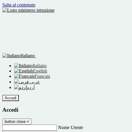
Salta al contenuto
Italiano
Italiano
English
Français
عربى
اردو
Accedi
Accedi
button close
×
Nome Utente