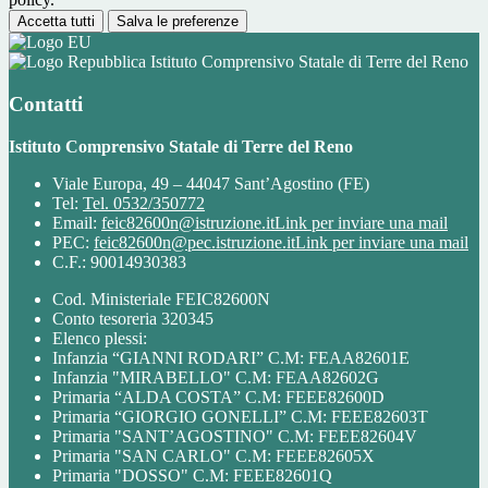
Accetta tutti
Salva le preferenze
Istituto Comprensivo Statale di Terre del Reno
Contatti
Istituto Comprensivo Statale di Terre del Reno
Viale Europa, 49 – 44047 Sant’Agostino (FE)
Tel:
Tel. 0532/350772
Email:
feic82600n@istruzione.it
Link per inviare una mail
PEC:
feic82600n@pec.istruzione.it
Link per inviare una mail
C.F.: 90014930383
Cod. Ministeriale FEIC82600N
Conto tesoreria 320345
Elenco plessi:
Infanzia “GIANNI RODARI” C.M: FEAA82601E
Infanzia "MIRABELLO" C.M: FEAA82602G
Primaria “ALDA COSTA” C.M: FEEE82600D
Primaria “GIORGIO GONELLI” C.M: FEEE82603T
Primaria "SANT’AGOSTINO" C.M: FEEE82604V
Primaria "SAN CARLO" C.M: FEEE82605X
Primaria "DOSSO" C.M: FEEE82601Q