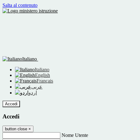
Salta al contenuto
Italiano
Italiano
English
Français
عربى
اردو
Accedi
Accedi
button close
×
Nome Utente