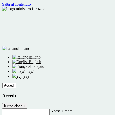
Salta al contenuto
Italiano
Italiano
English
Français
عربى
اردو
Accedi
Accedi
button close
×
Nome Utente