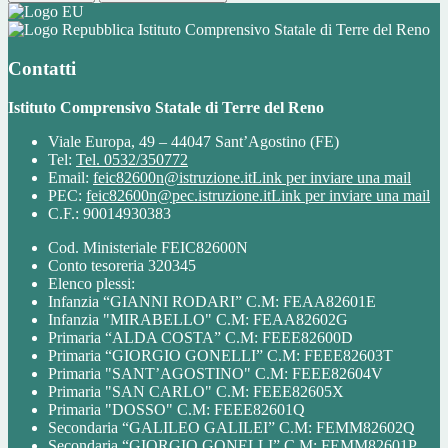
Istituto Comprensivo Statale di Terre del Reno
Contatti
Istituto Comprensivo Statale di Terre del Reno
Viale Europa, 49 – 44047 Sant’Agostino (FE)
Tel:
Tel. 0532/350772
Email:
feic82600n@istruzione.it
Link per inviare una mail
PEC:
feic82600n@pec.istruzione.it
Link per inviare una mail
C.F.: 90014930383
Cod. Ministeriale FEIC82600N
Conto tesoreria 320345
Elenco plessi:
Infanzia “GIANNI RODARI” C.M: FEAA82601E
Infanzia "MIRABELLO" C.M: FEAA82602G
Primaria “ALDA COSTA” C.M: FEEE82600D
Primaria “GIORGIO GONELLI” C.M: FEEE82603T
Primaria "SANT’AGOSTINO" C.M: FEEE82604V
Primaria "SAN CARLO" C.M: FEEE82605X
Primaria "DOSSO" C.M: FEEE82601Q
Secondaria “GALILEO GALILEI” C.M: FEMM82602Q
Secondaria “GIORGIO GONELLI” C.M: FEMM82601P