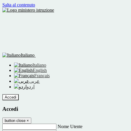
Salta al contenuto
Italiano
Italiano
English
Français
عربى
اردو
Accedi
Accedi
button close
×
Nome Utente