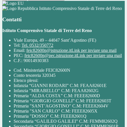
Istituto Comprensivo Statale di Terre del Reno
Contatti
Istituto Comprensivo Statale di Terre del Reno
Viale Europa, 49 – 44047 Sant’Agostino (FE)
Tel:
Tel. 0532/350772
Email:
feic82600n@istruzione.it
Link per inviare una mail
PEC:
feic82600n@pec.istruzione.it
Link per inviare una mail
C.F.: 90014930383
Cod. Ministeriale FEIC82600N
Conto tesoreria 320345
Elenco plessi:
Infanzia “GIANNI RODARI” C.M: FEAA82601E
Infanzia "MIRABELLO" C.M: FEAA82602G
Primaria “ALDA COSTA” C.M: FEEE82600D
Primaria “GIORGIO GONELLI” C.M: FEEE82603T
Primaria "SANT’AGOSTINO" C.M: FEEE82604V
Primaria "SAN CARLO" C.M: FEEE82605X
Primaria "DOSSO" C.M: FEEE82601Q
Secondaria “GALILEO GALILEI” C.M: FEMM82602Q
Secondaria “GIORGIO GONELLI” C.M: FEMM82601P