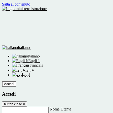
Salta al contenuto
Italiano
Italiano
English
Français
عربى
اردو
Accedi
Accedi
button close
×
Nome Utente