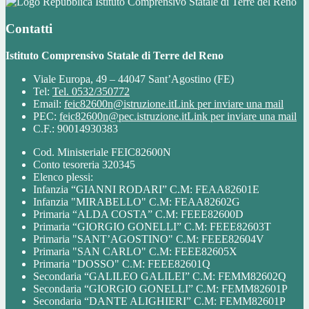
Istituto Comprensivo Statale di Terre del Reno
Contatti
Istituto Comprensivo Statale di Terre del Reno
Viale Europa, 49 – 44047 Sant’Agostino (FE)
Tel:
Tel. 0532/350772
Email:
feic82600n@istruzione.it
Link per inviare una mail
PEC:
feic82600n@pec.istruzione.it
Link per inviare una mail
C.F.: 90014930383
Cod. Ministeriale FEIC82600N
Conto tesoreria 320345
Elenco plessi:
Infanzia “GIANNI RODARI” C.M: FEAA82601E
Infanzia "MIRABELLO" C.M: FEAA82602G
Primaria “ALDA COSTA” C.M: FEEE82600D
Primaria “GIORGIO GONELLI” C.M: FEEE82603T
Primaria "SANT’AGOSTINO" C.M: FEEE82604V
Primaria "SAN CARLO" C.M: FEEE82605X
Primaria "DOSSO" C.M: FEEE82601Q
Secondaria “GALILEO GALILEI” C.M: FEMM82602Q
Secondaria “GIORGIO GONELLI” C.M: FEMM82601P
Secondaria “DANTE ALIGHIERI” C.M: FEMM82601P