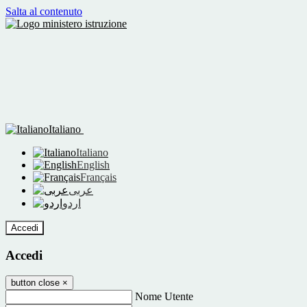
Salta al contenuto
Italiano
Italiano
English
Français
عربى
اردو
Accedi
Accedi
button close
×
Nome Utente