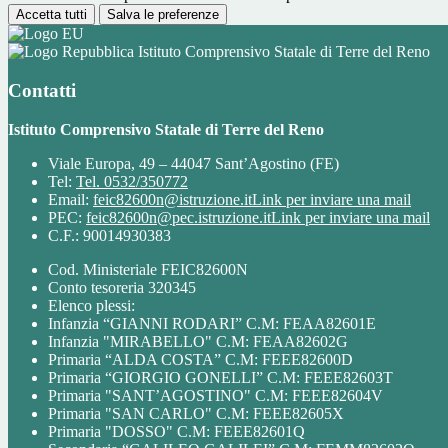
Accetta tutti
Salva le preferenze
Istituto Comprensivo Statale di Terre del Reno
Contatti
Istituto Comprensivo Statale di Terre del Reno
Viale Europa, 49 – 44047 Sant’Agostino (FE)
Tel:
Tel. 0532/350772
Email:
feic82600n@istruzione.it
Link per inviare una mail
PEC:
feic82600n@pec.istruzione.it
Link per inviare una mail
C.F.: 90014930383
Cod. Ministeriale FEIC82600N
Conto tesoreria 320345
Elenco plessi:
Infanzia “GIANNI RODARI” C.M: FEAA82601E
Infanzia "MIRABELLO" C.M: FEAA82602G
Primaria “ALDA COSTA” C.M: FEEE82600D
Primaria “GIORGIO GONELLI” C.M: FEEE82603T
Primaria "SANT’AGOSTINO" C.M: FEEE82604V
Primaria "SAN CARLO" C.M: FEEE82605X
Primaria "DOSSO" C.M: FEEE82601Q