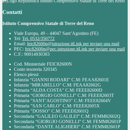
Istituto Comprensivo Statale di Terre del Reno
Contatti
Istituto Comprensivo Statale di Terre del Reno
Viale Europa, 49 – 44047 Sant’Agostino (FE)
Tel:
Tel. 0532/350772
Email:
feic82600n@istruzione.it
Link per inviare una mail
PEC:
feic82600n@pec.istruzione.it
Link per inviare una mail
C.F.: 90014930383
Cod. Ministeriale FEIC82600N
Conto tesoreria 320345
Elenco plessi:
Infanzia “GIANNI RODARI” C.M: FEAA82601E
Infanzia "MIRABELLO" C.M: FEAA82602G
Primaria “ALDA COSTA” C.M: FEEE82600D
Primaria “GIORGIO GONELLI” C.M: FEEE82603T
Primaria "SANT’AGOSTINO" C.M: FEEE82604V
Primaria "SAN CARLO" C.M: FEEE82605X
Primaria "DOSSO" C.M: FEEE82601Q
Secondaria “GALILEO GALILEI” C.M: FEMM82602Q
Secondaria “GIORGIO GONELLI” C.M: FEMM82601P
Secondaria “DANTE ALIGHIERI” C.M: FEMM82601P