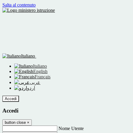
Salta al contenuto
Italiano
Italiano
English
Français
عربى
اردو
Accedi
Accedi
button close
×
Nome Utente