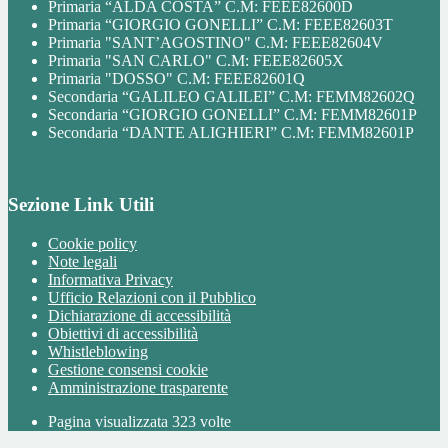
Primaria “ALDA COSTA” C.M: FEEE82600D
Primaria “GIORGIO GONELLI” C.M: FEEE82603T
Primaria "SANT’AGOSTINO" C.M: FEEE82604V
Primaria "SAN CARLO" C.M: FEEE82605X
Primaria "DOSSO" C.M: FEEE82601Q
Secondaria “GALILEO GALILEI” C.M: FEMM82602Q
Secondaria “GIORGIO GONELLI” C.M: FEMM82601P
Secondaria “DANTE ALIGHIERI” C.M: FEMM82601P
Sezione Link Utili
Cookie policy
Note legali
Informativa Privacy
Ufficio Relazioni con il Pubblico
Dichiarazione di accessibilità
Obiettivi di accessibilità
Whistleblowing
Gestione consensi cookie
Amministrazione trasparente
Pagina visualizzata
323
volte