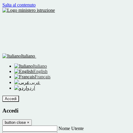
Salta al contenuto
Italiano
Italiano
English
Français
عربى
اردو
Accedi
Accedi
button close
×
Nome Utente