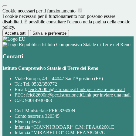
Cookie necessari per il funzionamento
I cookie necessari per il funzionamento non possono essere
disabilitati. È possibile consultare l'elenco nella pagina della cookie
policy.
Accetta tutti
Salva le preferenze
Istituto Comprensivo Statale di Terre del Reno
Contatti
Istituto Comprensivo Statale di Terre del Reno
Viale Europa, 49 – 44047 Sant’Agostino (FE)
Tel:
Tel. 0532/350772
Email:
feic82600n@istruzione.it
Link per inviare una mail
PEC:
feic82600n@pec.istruzione.it
Link per inviare una mail
C.F.: 90014930383
Cod. Ministeriale FEIC82600N
Conto tesoreria 320345
Elenco plessi:
Infanzia “GIANNI RODARI” C.M: FEAA82601E
Infanzia "MIRABELLO" C.M: FEAA82602G