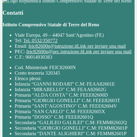
Istituto Comprensivo Statale di Terre del Reno
Contatti
Istituto Comprensivo Statale di Terre del Reno
Viale Europa, 49 – 44047 Sant’Agostino (FE)
Tel:
Tel. 0532/350772
Email:
feic82600n@istruzione.it
Link per inviare una mail
PEC:
feic82600n@pec.istruzione.it
Link per inviare una mail
C.F.: 90014930383
Cod. Ministeriale FEIC82600N
Conto tesoreria 320345
Elenco plessi:
Infanzia “GIANNI RODARI” C.M: FEAA82601E
Infanzia "MIRABELLO" C.M: FEAA82602G
Primaria “ALDA COSTA” C.M: FEEE82600D
Primaria “GIORGIO GONELLI” C.M: FEEE82603T
Primaria "SANT’AGOSTINO" C.M: FEEE82604V
Primaria "SAN CARLO" C.M: FEEE82605X
Primaria "DOSSO" C.M: FEEE82601Q
Secondaria “GALILEO GALILEI” C.M: FEMM82602Q
Secondaria “GIORGIO GONELLI” C.M: FEMM82601P
Secondaria “DANTE ALIGHIERI” C.M: FEMM82601P