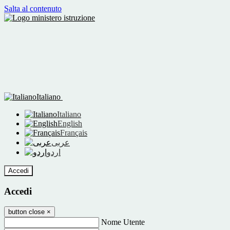
Salta al contenuto
Italiano
Italiano
English
Français
عربى
اردو
Accedi
Accedi
button close
×
Nome Utente