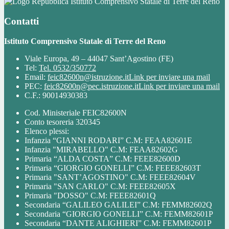
Istituto Comprensivo Statale di Terre del Reno
Contatti
Istituto Comprensivo Statale di Terre del Reno
Viale Europa, 49 – 44047 Sant’Agostino (FE)
Tel:
Tel. 0532/350772
Email:
feic82600n@istruzione.it
Link per inviare una mail
PEC:
feic82600n@pec.istruzione.it
Link per inviare una mail
C.F.: 90014930383
Cod. Ministeriale FEIC82600N
Conto tesoreria 320345
Elenco plessi:
Infanzia “GIANNI RODARI” C.M: FEAA82601E
Infanzia "MIRABELLO" C.M: FEAA82602G
Primaria “ALDA COSTA” C.M: FEEE82600D
Primaria “GIORGIO GONELLI” C.M: FEEE82603T
Primaria "SANT’AGOSTINO" C.M: FEEE82604V
Primaria "SAN CARLO" C.M: FEEE82605X
Primaria "DOSSO" C.M: FEEE82601Q
Secondaria “GALILEO GALILEI” C.M: FEMM82602Q
Secondaria “GIORGIO GONELLI” C.M: FEMM82601P
Secondaria “DANTE ALIGHIERI” C.M: FEMM82601P