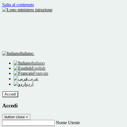
Salta al contenuto
Italiano
Italiano
English
Français
عربى
اردو
Accedi
Accedi
button close
×
Nome Utente