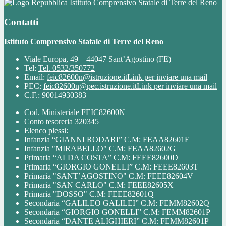
Istituto Comprensivo Statale di Terre del Reno
Contatti
Istituto Comprensivo Statale di Terre del Reno
Viale Europa, 49 – 44047 Sant’Agostino (FE)
Tel:
Tel. 0532/350772
Email:
feic82600n@istruzione.it
Link per inviare una mail
PEC:
feic82600n@pec.istruzione.it
Link per inviare una mail
C.F.: 90014930383
Cod. Ministeriale FEIC82600N
Conto tesoreria 320345
Elenco plessi:
Infanzia “GIANNI RODARI” C.M: FEAA82601E
Infanzia "MIRABELLO" C.M: FEAA82602G
Primaria “ALDA COSTA” C.M: FEEE82600D
Primaria “GIORGIO GONELLI” C.M: FEEE82603T
Primaria "SANT’AGOSTINO" C.M: FEEE82604V
Primaria "SAN CARLO" C.M: FEEE82605X
Primaria "DOSSO" C.M: FEEE82601Q
Secondaria “GALILEO GALILEI” C.M: FEMM82602Q
Secondaria “GIORGIO GONELLI” C.M: FEMM82601P
Secondaria “DANTE ALIGHIERI” C.M: FEMM82601P