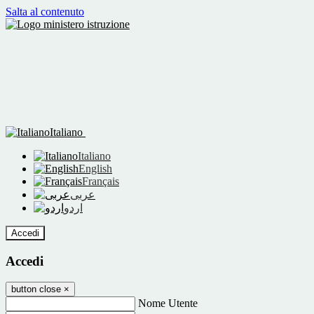
Salta al contenuto
Italiano
Italiano
English
Français
عربى
اردو
Accedi
Accedi
button close
×
Nome Utente