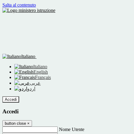
Salta al contenuto
Italiano
Italiano
English
Français
عربى
اردو
Accedi
Accedi
button close
×
Nome Utente