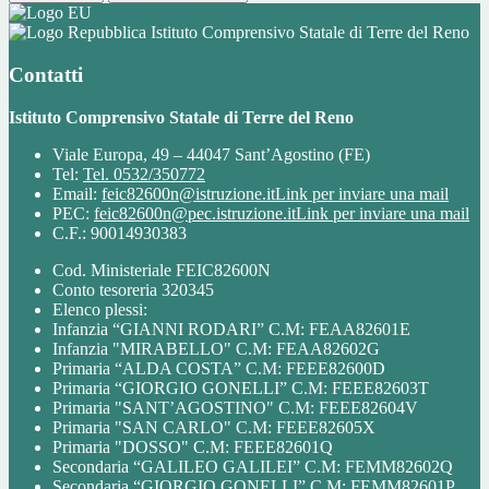
Istituto Comprensivo Statale di Terre del Reno
Contatti
Istituto Comprensivo Statale di Terre del Reno
Viale Europa, 49 – 44047 Sant’Agostino (FE)
Tel:
Tel. 0532/350772
Email:
feic82600n@istruzione.it
Link per inviare una mail
PEC:
feic82600n@pec.istruzione.it
Link per inviare una mail
C.F.: 90014930383
Cod. Ministeriale FEIC82600N
Conto tesoreria 320345
Elenco plessi:
Infanzia “GIANNI RODARI” C.M: FEAA82601E
Infanzia "MIRABELLO" C.M: FEAA82602G
Primaria “ALDA COSTA” C.M: FEEE82600D
Primaria “GIORGIO GONELLI” C.M: FEEE82603T
Primaria "SANT’AGOSTINO" C.M: FEEE82604V
Primaria "SAN CARLO" C.M: FEEE82605X
Primaria "DOSSO" C.M: FEEE82601Q
Secondaria “GALILEO GALILEI” C.M: FEMM82602Q
Secondaria “GIORGIO GONELLI” C.M: FEMM82601P