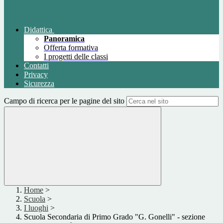
Didattica
Panoramica
Offerta formativa
I progetti delle classi
Contatti
Privacy
Sicurezza
Campo di ricerca per le pagine del sito
Home
>
Scuola
>
I luoghi
>
Scuola Secondaria di Primo Grado "G. Gonelli" - sezione