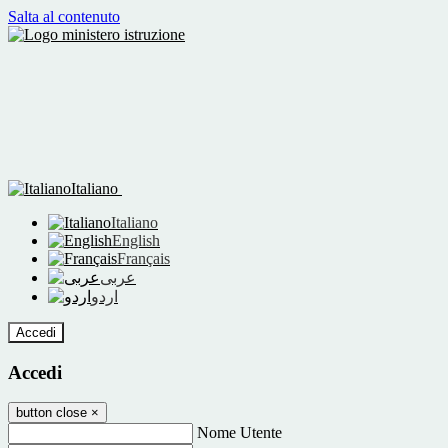
Salta al contenuto
Italiano
Italiano
English
Français
عربى
اردو
Accedi
Accedi
button close
×
Nome Utente