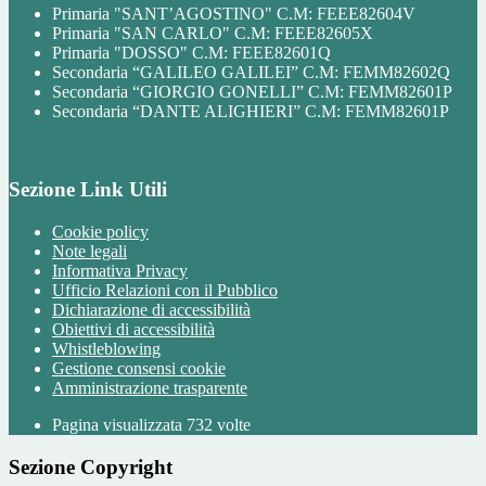
Primaria "SANT’AGOSTINO" C.M: FEEE82604V
Primaria "SAN CARLO" C.M: FEEE82605X
Primaria "DOSSO" C.M: FEEE82601Q
Secondaria “GALILEO GALILEI” C.M: FEMM82602Q
Secondaria “GIORGIO GONELLI” C.M: FEMM82601P
Secondaria “DANTE ALIGHIERI” C.M: FEMM82601P
Sezione Link Utili
Cookie policy
Note legali
Informativa Privacy
Ufficio Relazioni con il Pubblico
Dichiarazione di accessibilità
Obiettivi di accessibilità
Whistleblowing
Gestione consensi cookie
Amministrazione trasparente
Pagina visualizzata
732
volte
Sezione Copyright