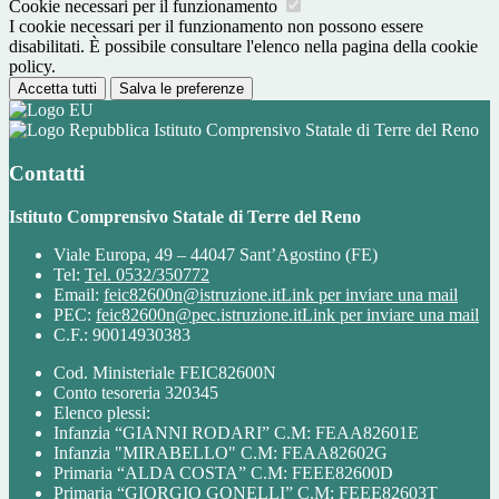
Cookie necessari per il funzionamento
I cookie necessari per il funzionamento non possono essere
disabilitati. È possibile consultare l'elenco nella pagina della cookie
policy.
Accetta tutti
Salva le preferenze
Istituto Comprensivo Statale di Terre del Reno
Contatti
Istituto Comprensivo Statale di Terre del Reno
Viale Europa, 49 – 44047 Sant’Agostino (FE)
Tel:
Tel. 0532/350772
Email:
feic82600n@istruzione.it
Link per inviare una mail
PEC:
feic82600n@pec.istruzione.it
Link per inviare una mail
C.F.: 90014930383
Cod. Ministeriale FEIC82600N
Conto tesoreria 320345
Elenco plessi:
Infanzia “GIANNI RODARI” C.M: FEAA82601E
Infanzia "MIRABELLO" C.M: FEAA82602G
Primaria “ALDA COSTA” C.M: FEEE82600D
Primaria “GIORGIO GONELLI” C.M: FEEE82603T