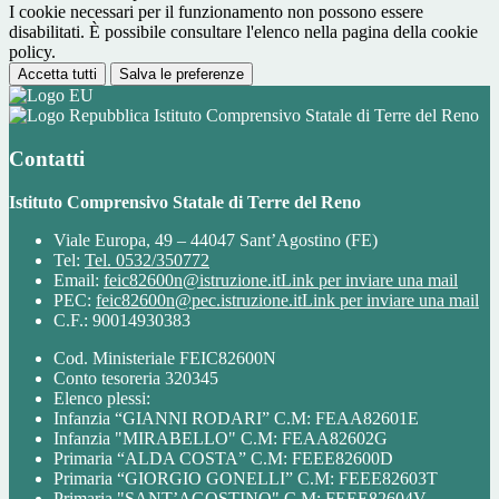
I cookie necessari per il funzionamento non possono essere
disabilitati. È possibile consultare l'elenco nella pagina della cookie
policy.
Accetta tutti
Salva le preferenze
Istituto Comprensivo Statale di Terre del Reno
Contatti
Istituto Comprensivo Statale di Terre del Reno
Viale Europa, 49 – 44047 Sant’Agostino (FE)
Tel:
Tel. 0532/350772
Email:
feic82600n@istruzione.it
Link per inviare una mail
PEC:
feic82600n@pec.istruzione.it
Link per inviare una mail
C.F.: 90014930383
Cod. Ministeriale FEIC82600N
Conto tesoreria 320345
Elenco plessi:
Infanzia “GIANNI RODARI” C.M: FEAA82601E
Infanzia "MIRABELLO" C.M: FEAA82602G
Primaria “ALDA COSTA” C.M: FEEE82600D
Primaria “GIORGIO GONELLI” C.M: FEEE82603T
Primaria "SANT’AGOSTINO" C.M: FEEE82604V