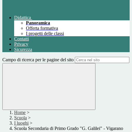
Didattica
Panoramica
Offerta formativa
I progetti delle classi
Contatti
Privacy
Sicurezza
Campo di ricerca per le pagine del sito
Home
>
Scuola
>
I luoghi
>
Scuola Secondaria di Primo Grado "G. Galilei" - Vigarano