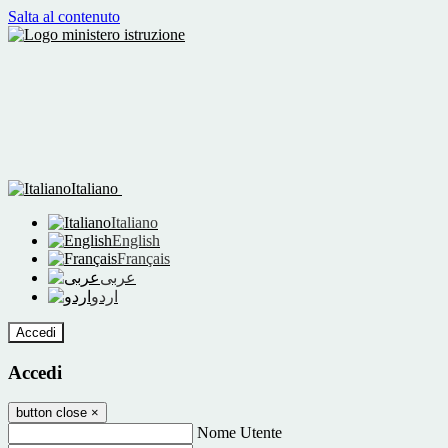
Salta al contenuto
Italiano
Italiano
English
Français
عربى
اردو
Accedi
Accedi
button close
×
Nome Utente