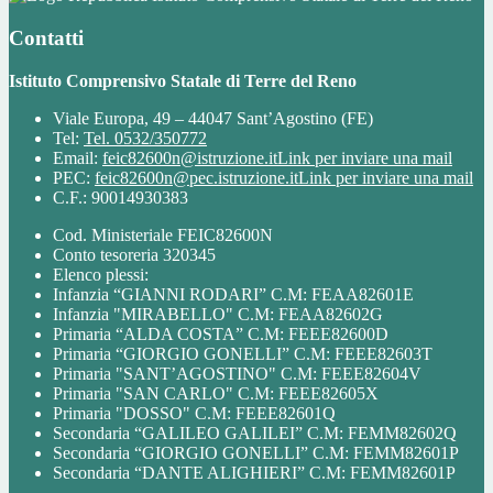
Contatti
Istituto Comprensivo Statale di Terre del Reno
Viale Europa, 49 – 44047 Sant’Agostino (FE)
Tel:
Tel. 0532/350772
Email:
feic82600n@istruzione.it
Link per inviare una mail
PEC:
feic82600n@pec.istruzione.it
Link per inviare una mail
C.F.: 90014930383
Cod. Ministeriale FEIC82600N
Conto tesoreria 320345
Elenco plessi:
Infanzia “GIANNI RODARI” C.M: FEAA82601E
Infanzia "MIRABELLO" C.M: FEAA82602G
Primaria “ALDA COSTA” C.M: FEEE82600D
Primaria “GIORGIO GONELLI” C.M: FEEE82603T
Primaria "SANT’AGOSTINO" C.M: FEEE82604V
Primaria "SAN CARLO" C.M: FEEE82605X
Primaria "DOSSO" C.M: FEEE82601Q
Secondaria “GALILEO GALILEI” C.M: FEMM82602Q
Secondaria “GIORGIO GONELLI” C.M: FEMM82601P
Secondaria “DANTE ALIGHIERI” C.M: FEMM82601P