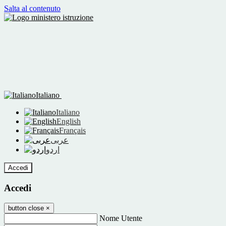
Salta al contenuto
Italiano
Italiano
English
Français
عربى
اردو
Accedi
Accedi
button close
×
Nome Utente