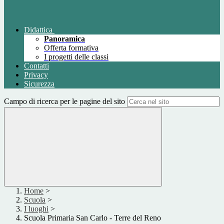
Didattica
Panoramica
Offerta formativa
I progetti delle classi
Contatti
Privacy
Sicurezza
Campo di ricerca per le pagine del sito
Home
>
Scuola
>
I luoghi
>
Scuola Primaria San Carlo - Terre del Reno