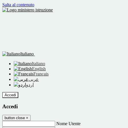
Salta al contenuto
Italiano
Italiano
English
Français
عربى
اردو
Accedi
Accedi
button close
×
Nome Utente