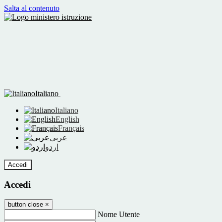
Salta al contenuto
Italiano
Italiano
English
Français
عربى
اردو
Accedi
Accedi
button close
×
Nome Utente