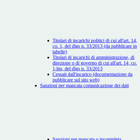
Titolari di incarichi politici di cui all'art. 14,
co. 1, del dlgs n. 33/2013 (da pubblicare in
tabelle)
Titolari di incarichi di amministrazione, di
direzione o di governo di cui all'art. 14, co.
1-bis, del dlgs n. 33/2013
Cessati dall'incarico (documentazione da
pubblicare sul sito web)
Sanzioni per mancata comunicazione dei dati
Sanzioni per mancata o incompleta