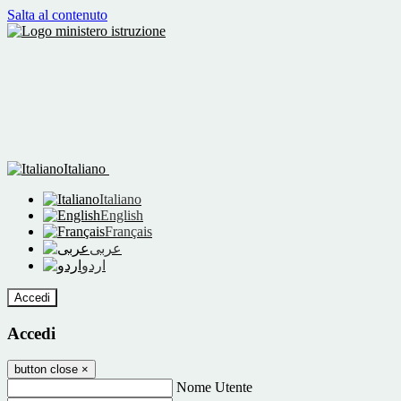
Salta al contenuto
Italiano
Italiano
English
Français
عربى
اردو
Accedi
Accedi
button close
×
Nome Utente