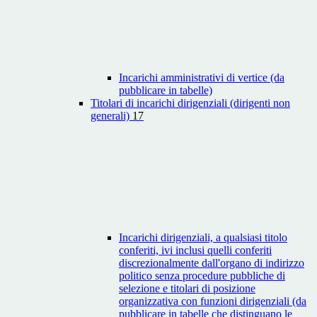
Incarichi amministrativi di vertice (da
pubblicare in tabelle)
Titolari di incarichi dirigenziali (dirigenti non
generali)
17
Incarichi dirigenziali, a qualsiasi titolo
conferiti, ivi inclusi quelli conferiti
discrezionalmente dall'organo di indirizzo
politico senza procedure pubbliche di
selezione e titolari di posizione
organizzativa con funzioni dirigenziali (da
pubblicare in tabelle che distinguano le