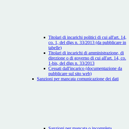
Titolari di incarichi politici di cui all'art. 14,
co. 1, del dlgs n. 33/2013 (da pubblicare in
tabelle)
Titolari di incarichi di amministrazione, di
direzione o di governo di cui all'art. 14, co.
1-bis, del dlgs n. 33/2013
Cessati dall'incarico (documentazione da
pubblicare sul sito web)
Sanzioni per mancata comunicazione dei dati
Sanzioni per mancata o incompleta