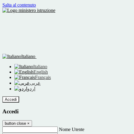
Salta al contenuto
Italiano
Italiano
English
Français
عربى
اردو
Accedi
Accedi
button close
×
Nome Utente