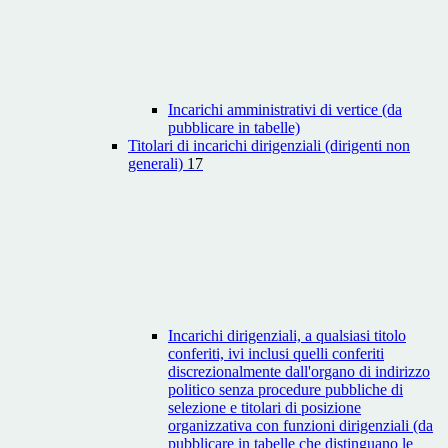
Incarichi amministrativi di vertice (da
pubblicare in tabelle)
Titolari di incarichi dirigenziali (dirigenti non
generali)
17
Incarichi dirigenziali, a qualsiasi titolo
conferiti, ivi inclusi quelli conferiti
discrezionalmente dall'organo di indirizzo
politico senza procedure pubbliche di
selezione e titolari di posizione
organizzativa con funzioni dirigenziali (da
pubblicare in tabelle che distinguano le