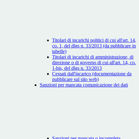
Titolari di incarichi politici di cui all'art. 14,
co. 1, del dlgs n. 33/2013 (da pubblicare in
tabelle)
Titolari di incarichi di amministrazione, di
direzione o di governo di cui all'art. 14, co.
1-bis, del dlgs n. 33/2013
Cessati dall'incarico (documentazione da
pubblicare sul sito web)
Sanzioni per mancata comunicazione dei dati
Sanzioni per mancata o incompleta