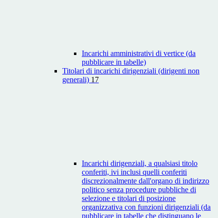
Incarichi amministrativi di vertice (da
pubblicare in tabelle)
Titolari di incarichi dirigenziali (dirigenti non
generali)
17
Incarichi dirigenziali, a qualsiasi titolo
conferiti, ivi inclusi quelli conferiti
discrezionalmente dall'organo di indirizzo
politico senza procedure pubbliche di
selezione e titolari di posizione
organizzativa con funzioni dirigenziali (da
pubblicare in tabelle che distinguano le