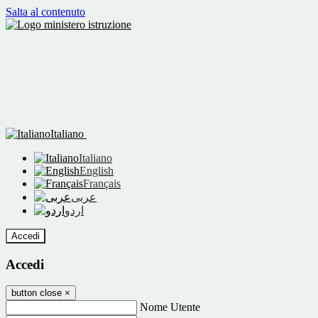
Salta al contenuto
Italiano
Italiano
English
Français
عربى
اردو
Accedi
Accedi
button close
×
Nome Utente