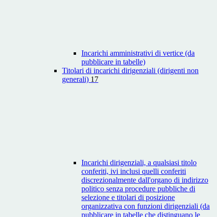
Incarichi amministrativi di vertice (da
pubblicare in tabelle)
Titolari di incarichi dirigenziali (dirigenti non
generali)
17
Incarichi dirigenziali, a qualsiasi titolo
conferiti, ivi inclusi quelli conferiti
discrezionalmente dall'organo di indirizzo
politico senza procedure pubbliche di
selezione e titolari di posizione
organizzativa con funzioni dirigenziali (da
pubblicare in tabelle che distinguano le