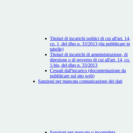
Titolari di incarichi politici di cui all'art. 14,
co. 1, del dlgs n. 33/2013 (da pubblicare in
tabelle)
Titolari di incarichi di amministrazione, di
direzione o di governo di cui all'art. 14, co.
1-bis, del dlgs n. 33/2013
Cessati dall'incarico (documentazione da
pubblicare sul sito web)
Sanzioni per mancata comunicazione dei dati
Sanzioni per mancata o incompleta