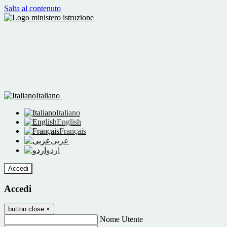
Salta al contenuto
Italiano
Italiano
English
Français
عربى
اردو
Accedi
Accedi
button close
×
Nome Utente