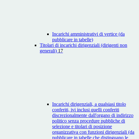
Incarichi amministrativi di vertice (da
pubblicare in tabelle)
Titolari di incarichi dirigenziali (dirigenti non
generali)
17
Incarichi dirigenziali, a qualsiasi titolo
conferiti, ivi inclusi quelli conferiti
discrezionalmente dall'organo di indirizzo
politico senza procedure pubbliche di
selezione e titolari di posizione
organizzativa con funzioni dirigenziali (da
pubblicare in tabelle che distinguano le