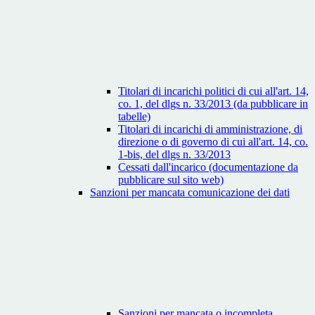
Titolari di incarichi politici di cui all'art. 14,
co. 1, del dlgs n. 33/2013 (da pubblicare in
tabelle)
Titolari di incarichi di amministrazione, di
direzione o di governo di cui all'art. 14, co.
1-bis, del dlgs n. 33/2013
Cessati dall'incarico (documentazione da
pubblicare sul sito web)
Sanzioni per mancata comunicazione dei dati
Sanzioni per mancata o incompleta