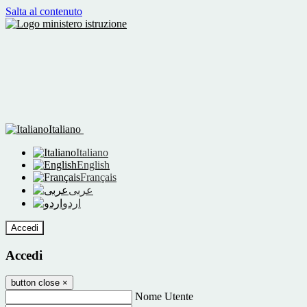
Salta al contenuto
Italiano
Italiano
English
Français
عربى
اردو
Accedi
Accedi
button close
×
Nome Utente