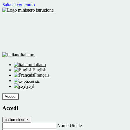
Salta al contenuto
Italiano
Italiano
English
Français
عربى
اردو
Accedi
Accedi
button close
×
Nome Utente