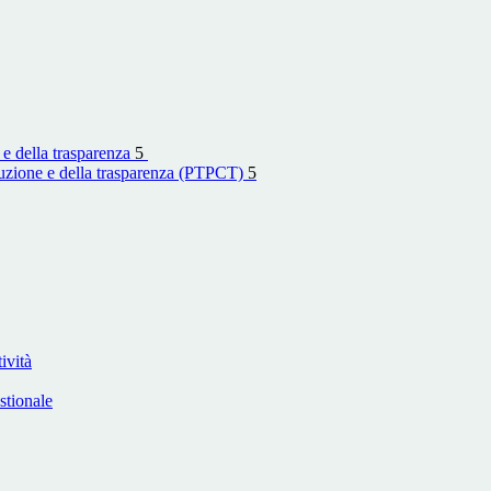
 e della trasparenza
5
rruzione e della trasparenza (PTPCT)
5
ività
stionale