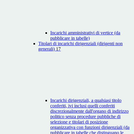
Incarichi amministrativi di vertice (da
pubblicare in tabelle)
Titolari di incarichi dirigenziali (dirigenti non
generali)
17
Incarichi dirigenziali, a qualsiasi titolo
conferiti, ivi inclusi quelli conferiti
discrezionalmente dall'organo di indirizzo
politico senza procedure pubbliche di
selezione e titolari di posizione
organizzativa con funzioni dirigenziali (da
pubblicare in tabelle che distinguano le