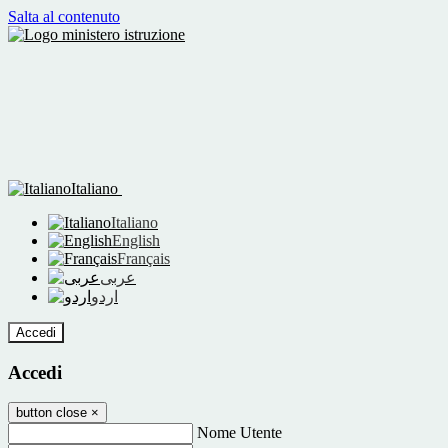
Salta al contenuto
Italiano
Italiano
English
Français
عربى
اردو
Accedi
Accedi
button close
×
Nome Utente