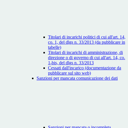
Titolari di incarichi politici di cui all'art. 14,
co. 1, del dlgs n. 33/2013 (da pubblicare in
tabelle)
Titolari di incarichi di amministrazione, di
direzione o di governo di cui all'art. 14, co.
1-bis, del dlgs n. 33/2013
Cessati dall'incarico (documentazione da
pubblicare sul sito web)
Sanzioni per mancata comunicazione dei dati
Sanzioni per mancata o incompleta