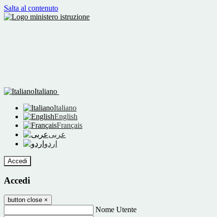
Salta al contenuto
Italiano
Italiano
English
Français
عربى
اردو
Accedi
Accedi
button close
×
Nome Utente