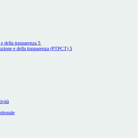
 e della trasparenza
5
rruzione e della trasparenza (PTPCT)
5
ività
stionale