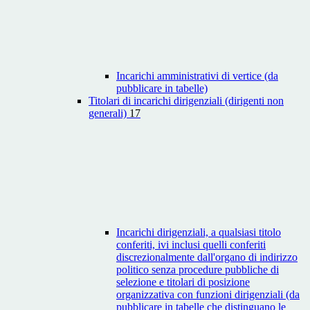
Incarichi amministrativi di vertice (da
pubblicare in tabelle)
Titolari di incarichi dirigenziali (dirigenti non
generali)
17
Incarichi dirigenziali, a qualsiasi titolo
conferiti, ivi inclusi quelli conferiti
discrezionalmente dall'organo di indirizzo
politico senza procedure pubbliche di
selezione e titolari di posizione
organizzativa con funzioni dirigenziali (da
pubblicare in tabelle che distinguano le