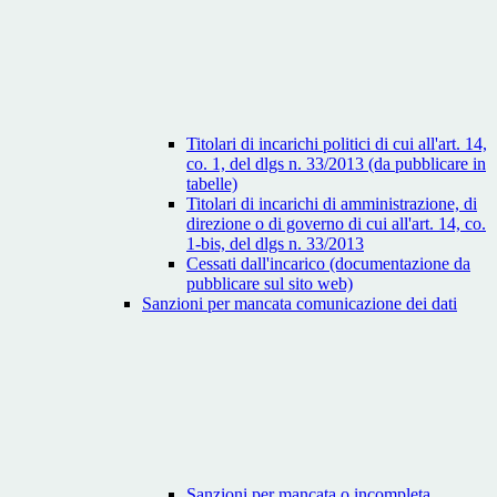
Titolari di incarichi politici di cui all'art. 14,
co. 1, del dlgs n. 33/2013 (da pubblicare in
tabelle)
Titolari di incarichi di amministrazione, di
direzione o di governo di cui all'art. 14, co.
1-bis, del dlgs n. 33/2013
Cessati dall'incarico (documentazione da
pubblicare sul sito web)
Sanzioni per mancata comunicazione dei dati
Sanzioni per mancata o incompleta