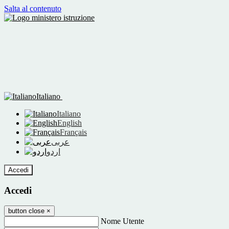
Salta al contenuto
Italiano
Italiano
English
Français
عربى
اردو
Accedi
Accedi
button close
×
Nome Utente