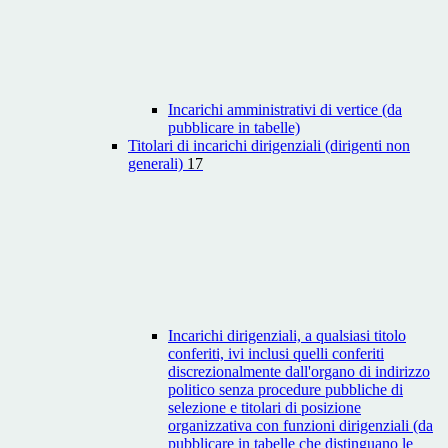
Incarichi amministrativi di vertice (da
pubblicare in tabelle)
Titolari di incarichi dirigenziali (dirigenti non
generali)
17
Incarichi dirigenziali, a qualsiasi titolo
conferiti, ivi inclusi quelli conferiti
discrezionalmente dall'organo di indirizzo
politico senza procedure pubbliche di
selezione e titolari di posizione
organizzativa con funzioni dirigenziali (da
pubblicare in tabelle che distinguano le