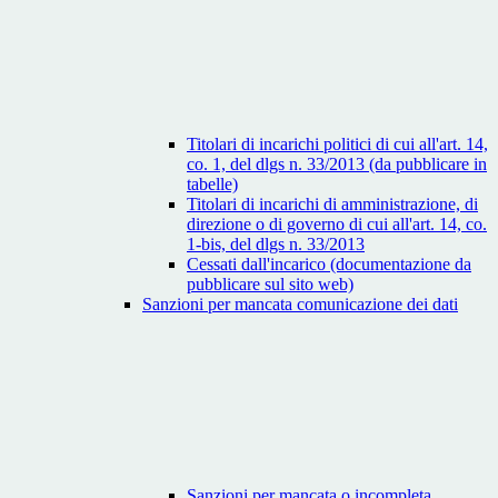
Titolari di incarichi politici di cui all'art. 14,
co. 1, del dlgs n. 33/2013 (da pubblicare in
tabelle)
Titolari di incarichi di amministrazione, di
direzione o di governo di cui all'art. 14, co.
1-bis, del dlgs n. 33/2013
Cessati dall'incarico (documentazione da
pubblicare sul sito web)
Sanzioni per mancata comunicazione dei dati
Sanzioni per mancata o incompleta