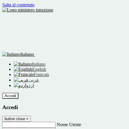
Salta al contenuto
Italiano
Italiano
English
Français
عربى
اردو
Accedi
Accedi
button close
×
Nome Utente