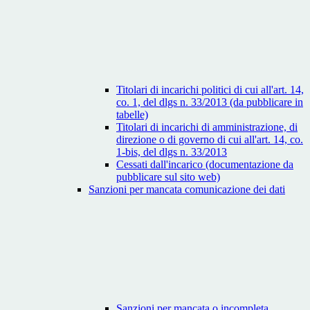
Titolari di incarichi politici di cui all'art. 14,
co. 1, del dlgs n. 33/2013 (da pubblicare in
tabelle)
Titolari di incarichi di amministrazione, di
direzione o di governo di cui all'art. 14, co.
1-bis, del dlgs n. 33/2013
Cessati dall'incarico (documentazione da
pubblicare sul sito web)
Sanzioni per mancata comunicazione dei dati
Sanzioni per mancata o incompleta