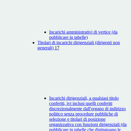
Incarichi amministrativi di vertice (da
pubblicare in tabelle)
Titolari di incarichi dirigenziali (dirigenti non
generali)
17
Incarichi dirigenziali, a qualsiasi titolo
conferiti, ivi inclusi quelli conferiti
discrezionalmente dall'organo di indirizzo
politico senza procedure pubbliche di
selezione e titolari di posizione
organizzativa con funzioni dirigenziali (da
pubblicare in tabelle che distinguano le