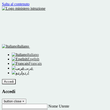
Salta al contenuto
Italiano
Italiano
English
Français
عربى
اردو
Accedi
Accedi
button close
×
Nome Utente