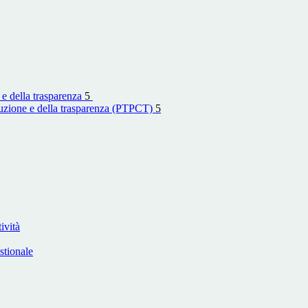
 e della trasparenza
5
rruzione e della trasparenza (PTPCT)
5
ività
stionale