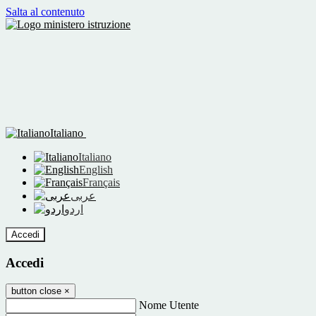
Salta al contenuto
Italiano
Italiano
English
Français
عربى
اردو
Accedi
Accedi
button close
×
Nome Utente