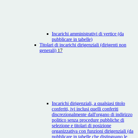
Incarichi amministrativi di vertice (da
pubblicare in tabelle)
Titolari di incarichi dirigenziali (dirigenti non
generali)
17
Incarichi dirigenziali, a qualsiasi titolo
conferiti, ivi inclusi quelli conferiti
discrezionalmente dall'organo di indirizzo
politico senza procedure pubbliche di
selezione e titolari di posizione
organizzativa con funzioni dirigenziali (da
pubblicare in tabelle che distinguano le