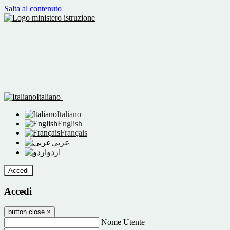
Salta al contenuto
Italiano
Italiano
English
Français
عربى
اردو
Accedi
Accedi
button close
×
Nome Utente