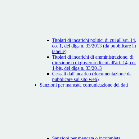
Titolari di incarichi politici di cui all'art. 14,
co. 1, del dlgs n. 33/2013 (da pubblicare in
tabelle)
Titolari di incarichi di amministrazione, di
direzione o di governo di cui all'art. 14, co.
1-bis, del dlgs n. 33/2013
Cessati dall'incarico (documentazione da
pubblicare sul sito web)
Sanzioni per mancata comunicazione dei dati
Sanzioni per mancata o incompleta