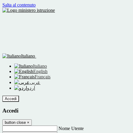
Salta al contenuto
Italiano
Italiano
English
Français
عربى
اردو
Accedi
Accedi
button close
×
Nome Utente