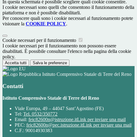
In questa schermata è possibile scegliere quali cookie consentire.
I cookie necessari sono quelli che consentono il funzionamento della
piattaforma e non è possibile disabilitarli.
Per conoscere quali sono i cookie necessari al funzionamento potete
visionare la
COOKIE POLICY
.
Cookie necessari per il funzionamento
I cookie necessari per il funzionamento non possono essere
disabilitati. È possibile consultare l'elenco nella pagina della cookie
policy.
Accetta tutti
Salva le preferenze
Istituto Comprensivo Statale di Terre del Reno
Contatti
Istituto Comprensivo Statale di Terre del Reno
Viale Europa, 49 – 44047 Sant’Agostino (FE)
Tel:
Tel. 0532/350772
Email:
feic82600n@istruzione.it
Link per inviare una mail
PEC:
feic82600n@pec.istruzione.it
Link per inviare una mail
C.F.: 90014930383