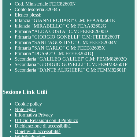
Cod. Ministeriale FEIC82600N
Conto tesoreria 320345
Elenco plessi:
Infanzia “GIANNI RODARI” C.M: FEAA82601E
Infanzia "MIRABELLO" C.M: FEAA82602G
Primaria “ALDA COSTA” C.M: FEEE82600D
Primaria “GIORGIO GONELLI” C.M: FEEE82603T
Primaria "SANT’AGOSTINO" C.M: FEEE82604V
Primaria "SAN CARLO" C.M: FEEE82605X
Primaria "DOSSO" C.M: FEEE82601Q
Secondaria “GALILEO GALILEI” C.M: FEMM82602Q
Secondaria “GIORGIO GONELLI” C.M: FEMM82601P
Secondaria “DANTE ALIGHIERI” C.M: FEMM82601P
Sezione Link Utili
Cookie policy
Note legali
Informativa Privacy
Ufficio Relazioni con il Pubblico
Dichiarazione di accessibilità
Obiettivi di accessibilità
Whistleblowing