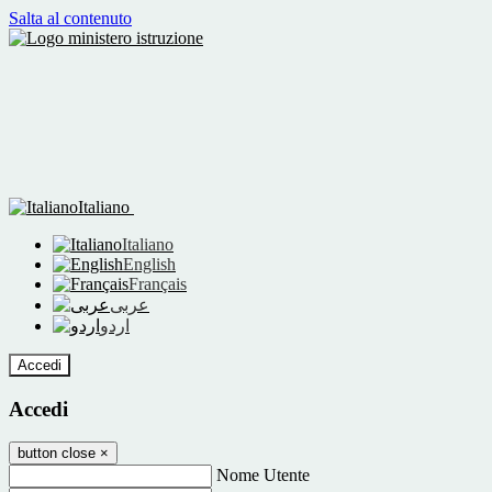
Salta al contenuto
Italiano
Italiano
English
Français
عربى
اردو
Accedi
Accedi
button close
×
Nome Utente