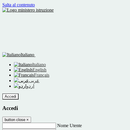
Salta al contenuto
Italiano
Italiano
English
Français
عربى
اردو
Accedi
Accedi
button close
×
Nome Utente