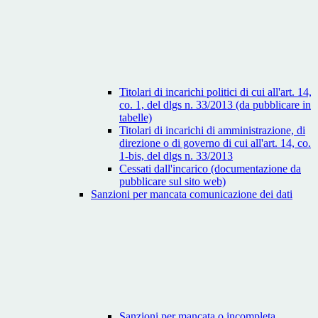
Titolari di incarichi politici di cui all'art. 14,
co. 1, del dlgs n. 33/2013 (da pubblicare in
tabelle)
Titolari di incarichi di amministrazione, di
direzione o di governo di cui all'art. 14, co.
1-bis, del dlgs n. 33/2013
Cessati dall'incarico (documentazione da
pubblicare sul sito web)
Sanzioni per mancata comunicazione dei dati
Sanzioni per mancata o incompleta