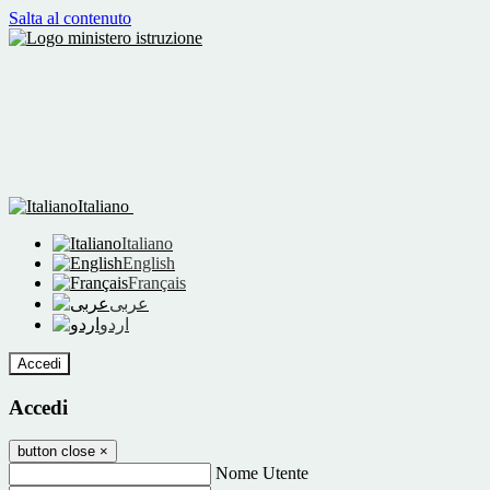
Salta al contenuto
Italiano
Italiano
English
Français
عربى
اردو
Accedi
Accedi
button close
×
Nome Utente