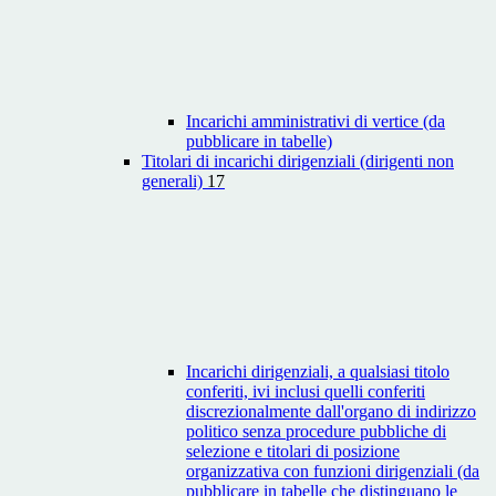
Incarichi amministrativi di vertice (da
pubblicare in tabelle)
Titolari di incarichi dirigenziali (dirigenti non
generali)
17
Incarichi dirigenziali, a qualsiasi titolo
conferiti, ivi inclusi quelli conferiti
discrezionalmente dall'organo di indirizzo
politico senza procedure pubbliche di
selezione e titolari di posizione
organizzativa con funzioni dirigenziali (da
pubblicare in tabelle che distinguano le