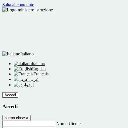
Salta al contenuto
Italiano
Italiano
English
Français
عربى
اردو
Accedi
Accedi
button close
×
Nome Utente