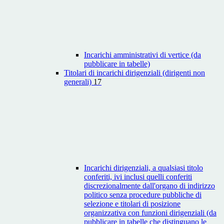
Incarichi amministrativi di vertice (da
pubblicare in tabelle)
Titolari di incarichi dirigenziali (dirigenti non
generali)
17
Incarichi dirigenziali, a qualsiasi titolo
conferiti, ivi inclusi quelli conferiti
discrezionalmente dall'organo di indirizzo
politico senza procedure pubbliche di
selezione e titolari di posizione
organizzativa con funzioni dirigenziali (da
pubblicare in tabelle che distinguano le