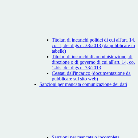
Titolari di incarichi politici di cui all'art. 14,
co. 1, del dlgs n. 33/2013 (da pubblicare in
tabelle)
Titolari di incarichi di amministrazione, di
direzione o di governo di cui all'art. 14, co.
1-bis, del dlgs n. 33/2013
Cessati dall'incarico (documentazione da
pubblicare sul sito web)
Sanzioni per mancata comunicazione dei dati
Sanzioni per mancata o incompleta