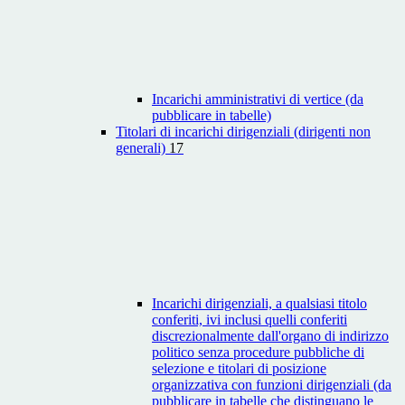
Incarichi amministrativi di vertice (da
pubblicare in tabelle)
Titolari di incarichi dirigenziali (dirigenti non
generali)
17
Incarichi dirigenziali, a qualsiasi titolo
conferiti, ivi inclusi quelli conferiti
discrezionalmente dall'organo di indirizzo
politico senza procedure pubbliche di
selezione e titolari di posizione
organizzativa con funzioni dirigenziali (da
pubblicare in tabelle che distinguano le