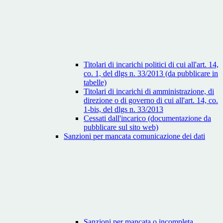
Titolari di incarichi politici di cui all'art. 14,
co. 1, del dlgs n. 33/2013 (da pubblicare in
tabelle)
Titolari di incarichi di amministrazione, di
direzione o di governo di cui all'art. 14, co.
1-bis, del dlgs n. 33/2013
Cessati dall'incarico (documentazione da
pubblicare sul sito web)
Sanzioni per mancata comunicazione dei dati
Sanzioni per mancata o incompleta