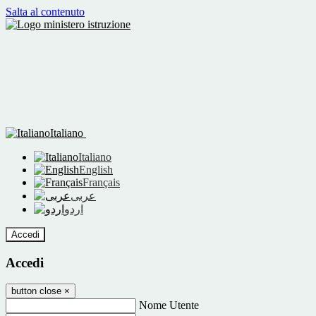
Salta al contenuto
Italiano
Italiano
English
Français
عربى
اردو
Accedi
Accedi
button close
×
Nome Utente