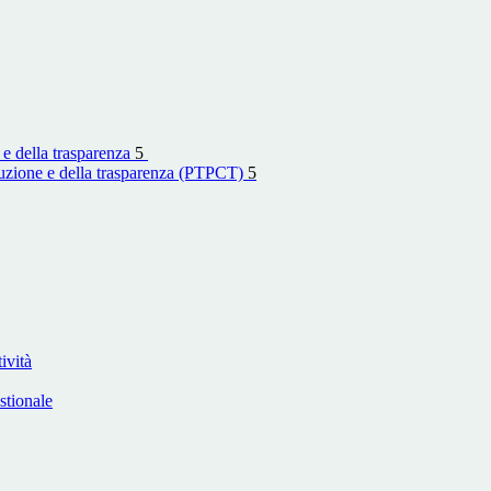
 e della trasparenza
5
rruzione e della trasparenza (PTPCT)
5
ività
stionale