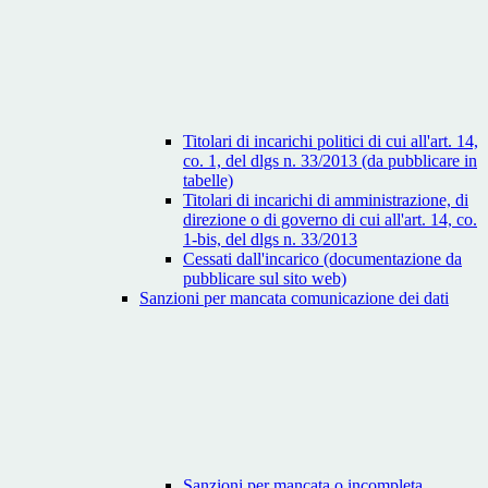
Titolari di incarichi politici di cui all'art. 14,
co. 1, del dlgs n. 33/2013 (da pubblicare in
tabelle)
Titolari di incarichi di amministrazione, di
direzione o di governo di cui all'art. 14, co.
1-bis, del dlgs n. 33/2013
Cessati dall'incarico (documentazione da
pubblicare sul sito web)
Sanzioni per mancata comunicazione dei dati
Sanzioni per mancata o incompleta