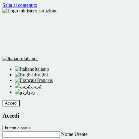
Salta al contenuto
Italiano
Italiano
English
Français
عربى
اردو
Accedi
Accedi
button close
×
Nome Utente