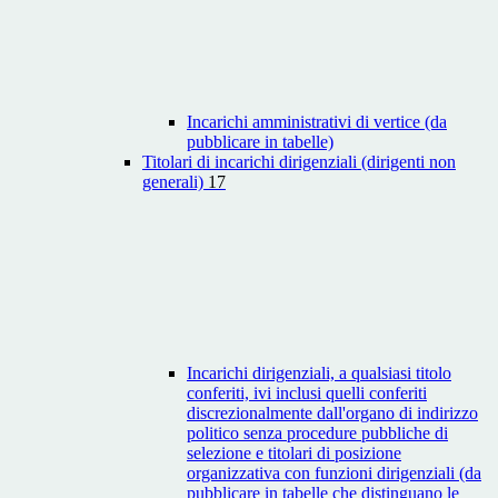
Incarichi amministrativi di vertice (da
pubblicare in tabelle)
Titolari di incarichi dirigenziali (dirigenti non
generali)
17
Incarichi dirigenziali, a qualsiasi titolo
conferiti, ivi inclusi quelli conferiti
discrezionalmente dall'organo di indirizzo
politico senza procedure pubbliche di
selezione e titolari di posizione
organizzativa con funzioni dirigenziali (da
pubblicare in tabelle che distinguano le